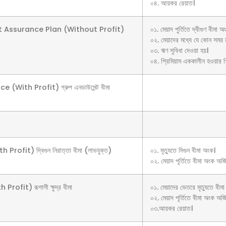
০৪. আয়কর রেয়াত।
Assurance Plan (Without Profit)
০১. মেয়াদ পুর্তিতে দ্বীগুণ বীমা অ
০২. মেয়াদের মধ্যে যে কোন সময় মৃ
০৩. ঋণ সুবিধা দেওয়া হয়।
০৪. প্রিমিয়াম এককালীন হওয়ার প
th Profit) গ্রুপ এনডাউমেন্ট বীমা
fit) দ্বিগুন নিরাত্তা বীমা (লাভযুক্ত)
০১. মৃত্যুতে দিগুন বীমা অংক।
০২. মেয়াদ পূর্তিতে বীমা অংক অর
fit) রূপালী ক্ষুদ্র বীমা
০১. মেয়াদের ভেতরে মৃত্যুতে বীম
০২. মেয়াদ পূর্তিতে বীমা অংক অর
০৩.আয়কর রেয়াত।