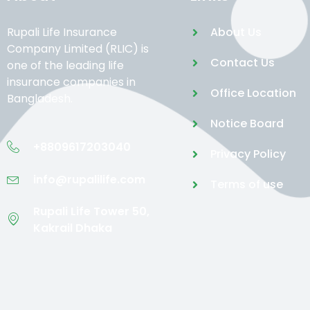
Rupali Life Insurance
About Us
Company Limited (RLIC) is
Contact Us
one of the leading life
insurance companies in
Office Location
Bangladesh.
Notice Board
+8809617203040
Privacy Policy
info@rupalilife.com
Terms of use
Rupali Life Tower 50,
Kakrail Dhaka