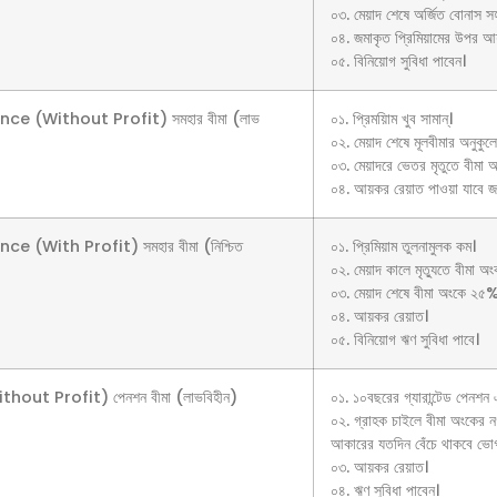
০৩. মেয়াদ শেষে অর্জিত বোনাস স
০৪. জমাকৃত প্রিমিয়ামের উপর 
০৫. বিনিয়োগ সুবিধা পাবেন।
 (Without Profit) সমহার বীমা (লাভ
০১. প্রিময়িাম খুব সামান্।
০২. মেয়াদ শেষে মূলবীমার অনুকুলে
০৩. মেয়াদরে ভেতর মৃতুতে বীমা 
০৪. আয়কর রেয়াত পাওয়া যাবে জম
With Profit) সমহার বীমা (নিশ্চিত
০১. প্রিমিয়াম তুলনামুলক কম।
০২. মেয়াদ কালে মৃত্যুতে বীমা অং
০৩. মেয়াদ শেষে বীমা অংকে ২৫%
০৪. আয়কর রেয়াত।
০৫. বিনিয়োগ ঋণ সুবিধা পাবে।
t Profit) পেনশন বীমা (লাভবিহীন)
০১. ১০বছরের গ্যারান্টেড পেনশ
০২. গ্রাহক চাইলে বীমা অংকের 
আকারের যতদিন বেঁচে থাকবে ভো
০৩. আয়কর রেয়াত।
০৪. ঋণ সুবিধা পাবেন।