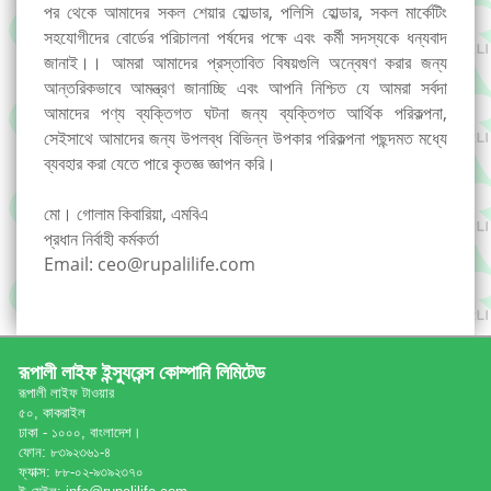
পর থেকে আমাদের সকল শেয়ার হোল্ডার, পলিসি হোল্ডার, সকল মার্কেটিং
সহযোগীদের বোর্ডের পরিচালনা পর্ষদের পক্ষে এবং কর্মী সদস্যকে ধন্যবাদ
জানাই।। আমরা আমাদের প্রস্তাবিত বিষয়গুলি অন্বেষণ করার জন্য
আন্তরিকভাবে আমন্ত্রণ জানাচ্ছি এবং আপনি নিশ্চিত যে আমরা সর্বদা
আমাদের পণ্য ব্যক্তিগত ঘটনা জন্য ব্যক্তিগত আর্থিক পরিকল্পনা,
সেইসাথে আমাদের জন্য উপলব্ধ বিভিন্ন উপকার পরিকল্পনা পছন্দমত মধ্যে
ব্যবহার করা যেতে পারে কৃতজ্ঞ জ্ঞাপন করি।
মো। গোলাম কিবারিয়া, এমবিএ
প্রধান নির্বাহী কর্মকর্তা
Email:
ceo@rupalilife.com
রূপালী লাইফ ইন্স্যুরেন্স কোম্পানি লিমিটেড
রূপালী লাইফ টাওয়ার
৫০, কাকরাইল
ঢাকা - ১০০০, বাংলাদেশ।
ফোন: ৮৩৯২৩৬১-৪
ফ্যাক্স: ৮৮-০২-৯৩৯২৩৭০