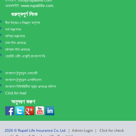
ই-মেইল: info@rupalilife.com
ওয়েবসাইট: www.rupalilife.com
গুরুত্বপূর্ণ লিংক
বীমা উন্নয়ন ও নিয়ন্ত্রণ কর্তৃপক্ষ
অর্থ মন্ত্রণালয়
বাণিজ্য মন্ত্রণালয়
ঢাকা স্টক এক্সচেঞ্জ
চট্টগ্রাম স্টক এক্সচেঞ্জ
ক্রেডিট রেটিং এজেন্সি,বাংলাদেশ লিঃ
গুরুত্বপূর্ণ লিংক
বাংলাদেশ ইন্স্যুরেন্স একাডেমী
বাংলাদেশ ইন্স্যুরেন্স এসোসিয়েশন
বাংলাদেশ সিকিউরিটিজ অ্যান্ড এক্সচেঞ্জ কমিশন
Click for mail
অনুসরণ করুণ
2026 © Rupali Life Insurance Co. Ltd.
|
Admin Login
|
Click for check