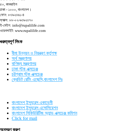
৫০, কাকরাইল
ঢাকা - ১০০০, বাংলাদেশ।
ফোন: ৮৩৯২৩৬১-৪
ফ্যাক্স: ৮৮-০২-৯৩৯২৩৭০
ই-মেইল: info@rupalilife.com
ওয়েবসাইট: www.rupalilife.com
গুরুত্বপূর্ণ লিংক
বীমা উন্নয়ন ও নিয়ন্ত্রণ কর্তৃপক্ষ
অর্থ মন্ত্রণালয়
বাণিজ্য মন্ত্রণালয়
ঢাকা স্টক এক্সচেঞ্জ
চট্টগ্রাম স্টক এক্সচেঞ্জ
ক্রেডিট রেটিং এজেন্সি,বাংলাদেশ লিঃ
গুরুত্বপূর্ণ লিংক
বাংলাদেশ ইন্স্যুরেন্স একাডেমী
বাংলাদেশ ইন্স্যুরেন্স এসোসিয়েশন
বাংলাদেশ সিকিউরিটিজ অ্যান্ড এক্সচেঞ্জ কমিশন
Click for mail
অনুসরণ করুণ