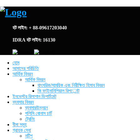
হট লাইন: + 88-09617203040
IDRA হট লাইন: 16130
হোম
আমাদের পরিচিতি
আর্থিক বিবরন
আর্থিক বিবরন
বাৎসরিক/সাময়িক এবং নিরীক্ষিত হিসাব বিবরন
কি ফাইনানিশিয়াল রিপর্োট
ইনভেস্টর রিলাশান ডিপার্টমেন্ট
ব্যবসার বিবরন
ব্যবসারউন্নয়ন
পলিসি বোনাস চার্ট
ট্রেনিং
বীমা সমুহ
গ্রাহক সেবা
নটিশ