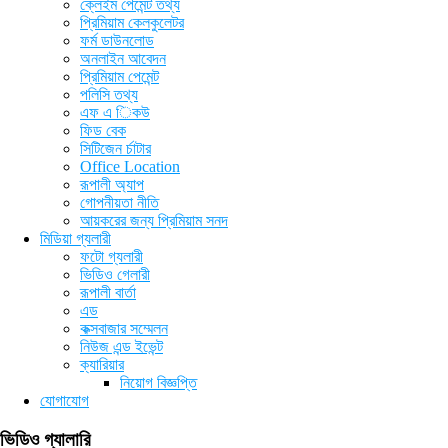
ক্লেইম পেমেন্ট তথ্য
প্রিমিয়াম কেলকুলেটর
ফর্ম ডাউনলোড
অনলাইন আবেদন
প্রিমিয়াম পেমেন্ট
পলিসি তথ্য
এফ এ িকউ
ফিড বেক
সিটিজেন র্চাটার
Office Location
রূপালী অ্যাপ
গোপনীয়তা নীতি
আয়করের জন্য প্রিমিয়াম সনদ
মিডিয়া গ্যলারী
ফটো গ্যলারী
ভিডিও গেলারী
রূপালী বার্তা
এড
কক্সবাজার সম্মেলন
নিউজ এন্ড ইভেন্ট
ক্যারিয়ার
নিয়োগ বিজ্ঞপ্তি
যোগাযোগ
ভিডিও গ্যালারি